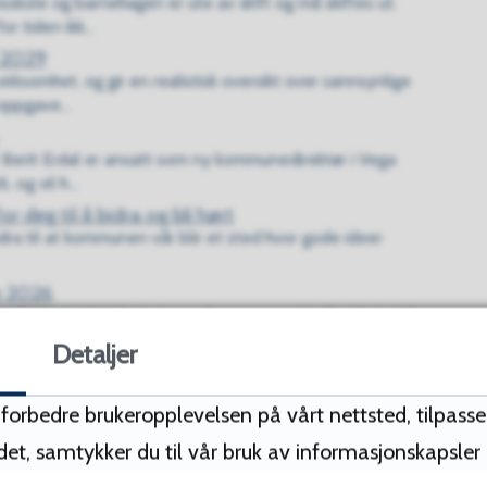
kole og barnehagen er ute av drift og må skiftes ut.
 tiden ikk...
-2029
somhet, og gir en realistisk oversikt over sannsynlige
oppgave...
Berit Erdal er ansatt som ny kommunedirektør i Vega
 og vil h...
r deg til å bidra og bli hørt
idra til at kommunen vår blir et sted hvor gode ideer
ge 2026
“Tilskudd til inkludering av barn og unge” nå er lyst ut for
...
Detaljer
kan leie ut?
å forbedre brukeropplevelsen på vårt nettsted, tilpass
edet, samtykker du til vår bruk av informasjonskapsler