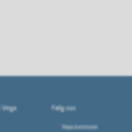
i Vega
Følg oss
Vega kommune