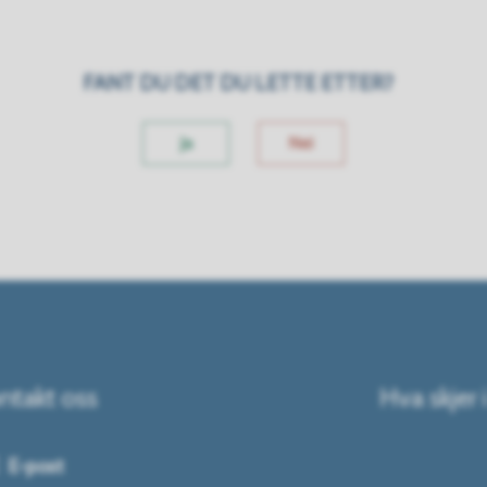
FANT DU DET DU LETTE ETTER?
Ja
Nei
ntakt oss
Hva skjer 
E-post