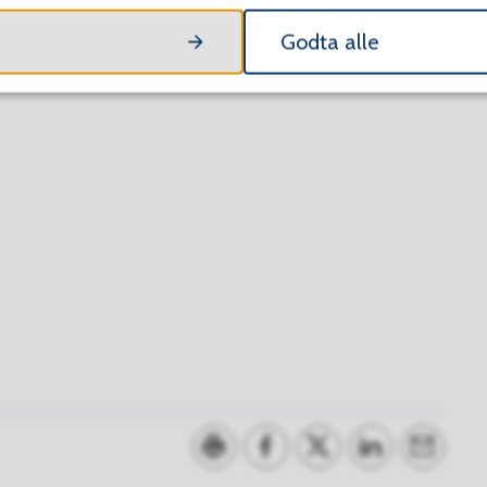
Godta alle
Skriv ut
Del på Facebook
Del på Twitter
Del på LinkedI
Tips en 