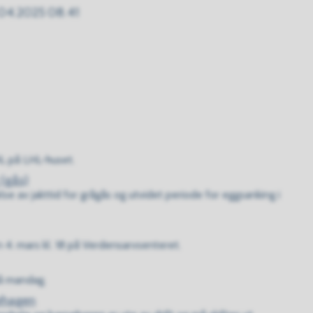
04.2025 08.41
HL på LHL-huset.
 (gås)
e av jakttid for grågås og utvidet periode for eggsanking i
n 4. mars kl. 18 på Verdensarvsenteret.
på mandag.
nehagen