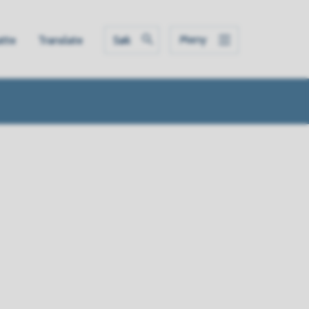
Meny
atte
Translate
Søk