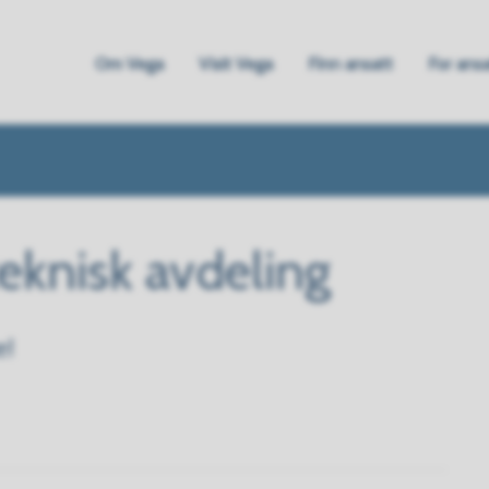
Om Vega
Visit Vega
Finn ansatt
For ans
ne
eknisk avdeling
e!