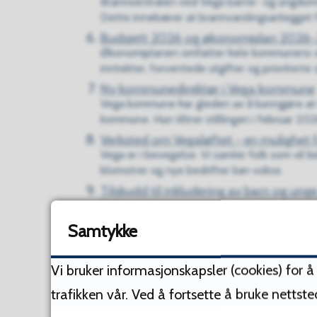
Brannsentralen ved Vega barne- og ungdomss
Dette innebærer at brannvarslingsanlegget for
Budsjett 2026 og økonomiplan 2026
Økonomiplanen omfatter hele kommunens virk
inntekter, forventede utgifter og prioriterte 
Ny kommunedirektør i Vega kommune
Vega kommune har gleden av å kunngjøre at 
kommune. Hun tiltrer stillingen i februar 2026,
Verksted om Vegaløftet - en mulighet fo
Vega er i bevegelse. Vi samler folk som vil b
blomstrer og nye bedrifter kan vokse.
Tilskudd til inkludering av barn og un
Bufdir vil informere om at tilskuddsordningen 
2026. Dere finner informasjon på ordningens 
Samtykke
Hus eller leilighet til leie?
Har du hus eller en leilighet på Vega som du 
Vi bruker informasjonskapsler (cookies) for 
Viser
21-30
av
248
artikler,
side
3
av
25
trafikken vår. Ved å fortsette å bruke nettst