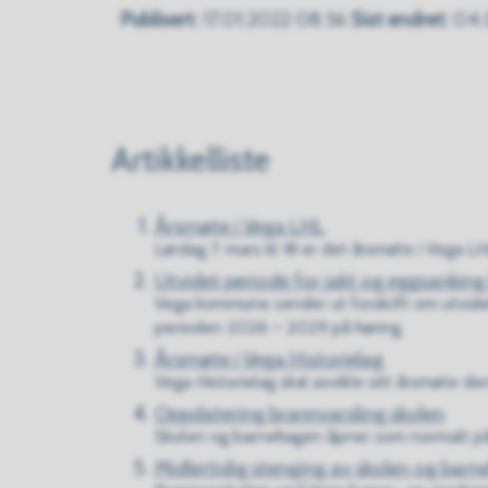
Publisert
17.01.2022 08.56
Sist endret
04.
Artikkelliste
Årsmøte i Vega LHL
Lørdag 7. mars kl 18 er det årsmøte i Vega L
Utvidet periode for jakt og eggsanking
Vega kommune sender ut forskrift om utvidels
perioden 2026 – 2029 på høring.
Årsmøte i Vega Historielag
Vega Historielag skal avvikle sitt årsmøte de
Oppdatering brannvarsling skolen
Skolen og barnehagen åpner som normalt 
Midlertidig stenging av skolen og bar