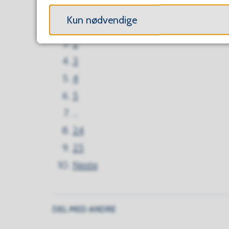
Forrige
Kun nødvendige
1
2
3
4
5
...
24
25
Neste
DEL MED ANDRE