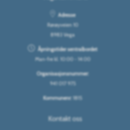
Adresse
Rørøyveien 10
8983 Vega
Åpningstider sentralbordet
Man-fre kl. 10:00 - 14:00
Organisasjonsnummer:
941 017 975
Kommunenr:
1815
Kontakt oss