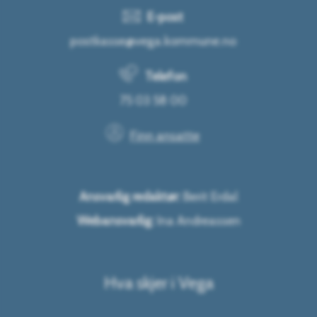
E-post
postkasse@vega.kommune.no
Telefon
75 03 58 00
Finn ansatte
Ansvarlig redaktør:
Berit Erdal
Webansvarlig:
Ina Andreassen
Hva skjer i Vega