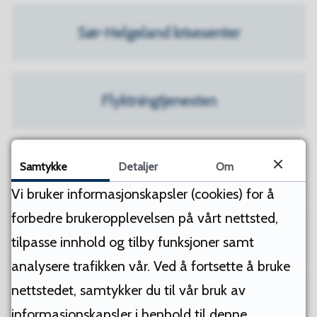
Sør-Helgeland krisesenter
Flyktningtjenesten
Samtykke
Parkeringskort
Detaljer
Om
Vi bruker informasjonskapsler (cookies) for å
forbedre brukeropplevelsen på vårt nettsted,
Vergemålsmyndighet
tilpasse innhold og tilby funksjoner samt
analysere trafikken vår. Ved å fortsette å bruke
nettstedet, samtykker du til vår bruk av
Pasient- og brukeromburdet
informasjonskapsler i henhold til denne