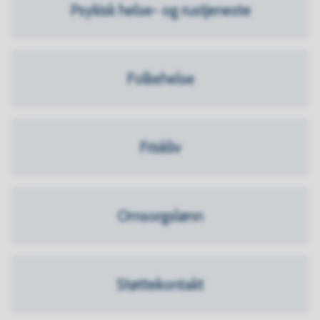
Psykisk helse- og rustjeneste
Folkehelse
Friskliv
Omsorgslønn
Støttekontakt