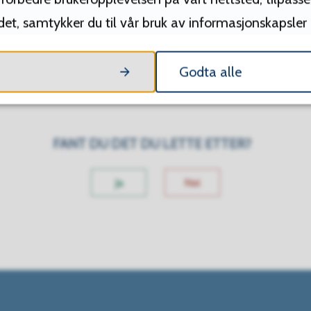
edet, samtykker du til vår bruk av informasjonskapsler
Godta alle
Skriv ut
Del på Facebook
Del på Twitter
Del på LinkedI
Tips en 
FANT DU DET DU LETTE ETTER?
Ja
Nei