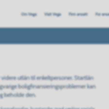
Om Vega
Visit Vega
Finn ansatt
For ans
ne
idere utlån til enkeltpersoner. Startlån
ngvarige boligfinansieringsproblemer kan
og beholde den.