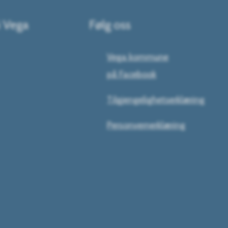
i Vega
Følg oss
Vega kommune
på Facebook
Tilgjengelighetserklæring
Personvernerklæring