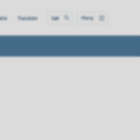
Meny
atte
Translate
Søk