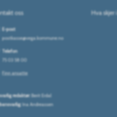
ntakt oss
Hva skjer 
E-post
postkasse@vega.kommune.no
Telefon
75 03 58 00
Finn ansatte
varlig redaktør:
Berit Erdal
ansvarlig:
Ina Andreassen