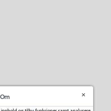
Om
e innhold og tilby funksjoner samt analysere