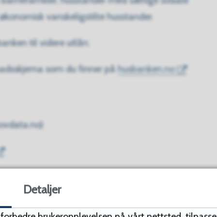
barnefamilier, husstander med særlige sosiale
 økonomisk vanskeligstilte husstander.
nken til videre utlån.
nadsskjema som du finner på
husbanken.no
ovdata.no)
Detaljer
å forbedre brukeropplevelsen på vårt nettsted, tilpass