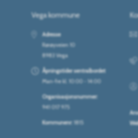
Vega kommune
Ko
Adresse
Rørøyveien 10
8983 Vega
Åpningstider sentralbordet
Man-fre kl. 10:00 - 14:00
Organisasjonsnummer:
941 017 975
Ans
Kommunenr:
1815
Web