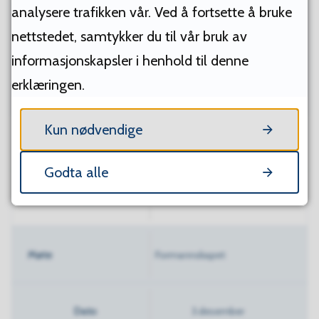
analysere trafikken vår. Ved å fortsette å bruke
Formannskapet
nettstedet, samtykker du til vår bruk av
informasjonskapsler i henhold til denne
erklæringen.
27,august
Kun nødvendige
Formannskapet
Godta alle
15.oktober
Formannskapet
3.desember