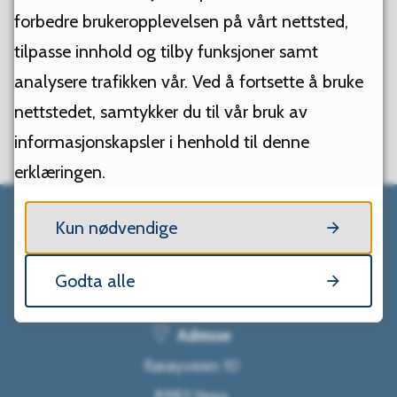
Ja
Nei
forbedre brukeropplevelsen på vårt nettsted,
tilpasse innhold og tilby funksjoner samt
analysere trafikken vår. Ved å fortsette å bruke
nettstedet, samtykker du til vår bruk av
informasjonskapsler i henhold til denne
erklæringen.
Kun nødvendige
Vega kommune
Godta alle
Adresse
Rørøyveien 10
8983 Vega