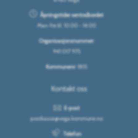
Åpningstider sentralbordet
Man-fre kl. 10:00 - 14:00
Organisasjonsnummer:
941 017 975
Kommunenr:
1815
Kontakt oss
E-post
postkasse@vega.kommune.no
Telefon