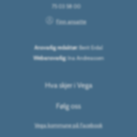
75 03 58 00
Finn ansatte
Ansvarlig redaktør:
Berit Erdal
Webansvarlig:
Ina Andreassen
Hva skjer i Vega
Følg oss
Vega kommune på Facebook