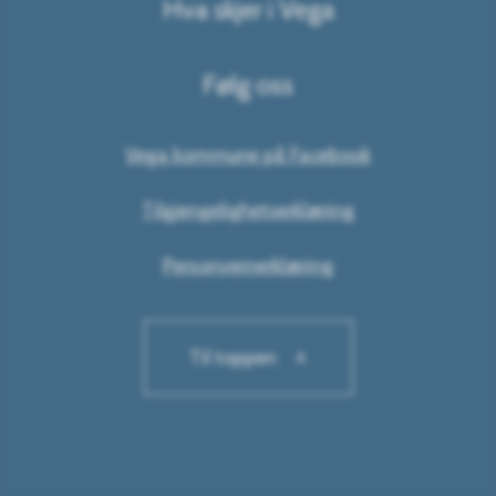
Hva skjer i Vega
Følg oss
Vega kommune på Facebook
Tilgjengelighetserklæring
Personvernerklæring
Til toppen