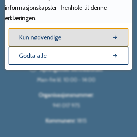
informasjonskapsler i henhold til denne
Vega kommune
erklæringen.
Adresse
Kun nødvendige
Rørøyveien 10
8983 Vega
Godta alle
Åpningstider sentralbordet
Man-fre kl. 10:00 - 14:00
Organisasjonsnummer:
941 017 975
Kommunenr:
1815