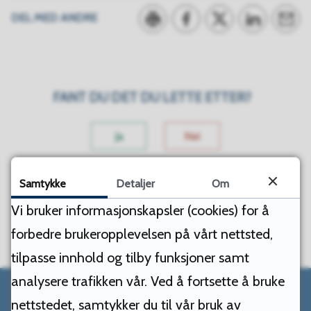
DEL MED ANDRE
Skriv ut
Del på Facebook
Del på Twitter
Del på Link
Tips e
FANT DU DET DU LETTE ETTER?
Ja
Nei
Samtykke
Detaljer
Om
Vi bruker informasjonskapsler (cookies) for å
forbedre brukeropplevelsen på vårt nettsted,
tilpasse innhold og tilby funksjoner samt
analysere trafikken vår. Ved å fortsette å bruke
nettstedet, samtykker du til vår bruk av