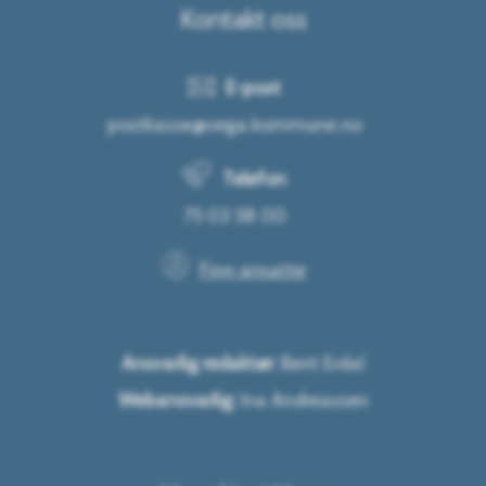
Kontakt oss
E-post
postkasse@vega.kommune.no
Telefon
75 03 58 00
Finn ansatte
Ansvarlig redaktør:
Berit Erdal
Webansvarlig:
Ina Andreassen