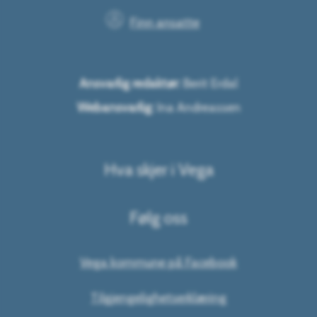
Finn ansatte
Ansvarlig redaktør:
Berit Erdal
Webansvarlig:
Ina Andreassen
Hva skjer i Vega
Følg oss
Vega kommune på Facebook
Tilgjengelighetserklæring