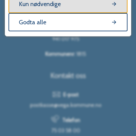
Åpningstider sentralbordet
Kun nødvendige
Man-fre kl. 10:00 - 14:00
Godta alle
Organisasjonsnummer:
941 017 975
Kommunenr:
1815
Kontakt oss
E-post
postkasse@vega.kommune.no
Telefon
75 03 58 00