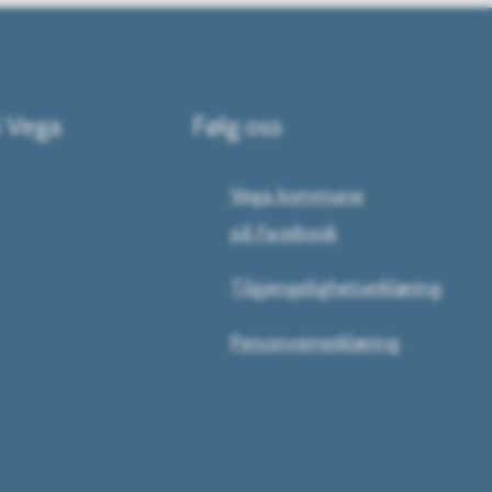
i Vega
Følg oss
Vega kommune
på Facebook
Tilgjengelighetserklæring
Personvernerklæring