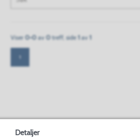
Søketekst
Resultat
Viser
0-0
av
0
treff, side
1
av
1
1
Detaljer