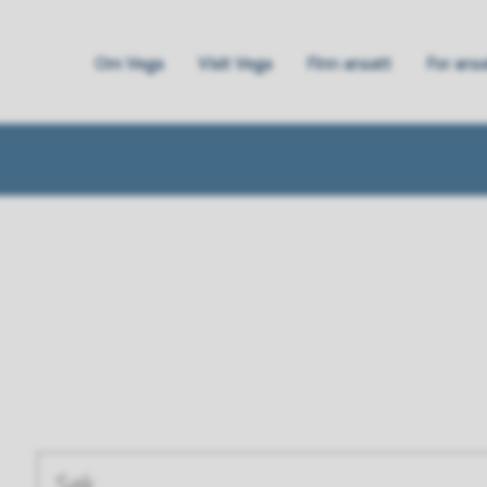
Om Vega
Visit Vega
Finn ansatt
For ans
ne