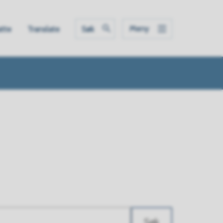
Meny
atte
Translate
Søk
Søk