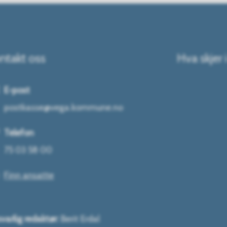
ntakt oss
Hva skjer 
E-post
postkasse@vega.kommune.no
Telefon
75 03 58 00
Finn ansatte
varlig redaktør:
Berit Erdal