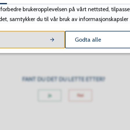
å forbedre brukeropplevelsen på vårt nettsted, tilpass
edet, samtykker du til vår bruk av informasjonskapsler
Godta alle
FANT DU DET DU LETTE ETTER?
Ja
Nei