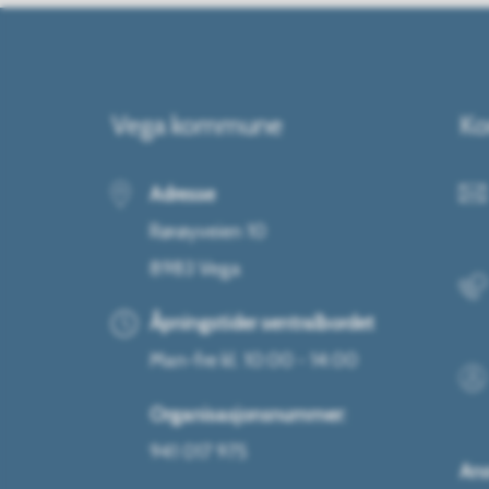
Vega kommune
Ko
Adresse
Rørøyveien 10
8983 Vega
Åpningstider sentralbordet
Man-fre kl. 10:00 - 14:00
Organisasjonsnummer:
941 017 975
Ans