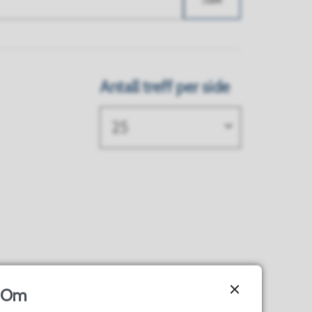
Antall treff per side
25
Om